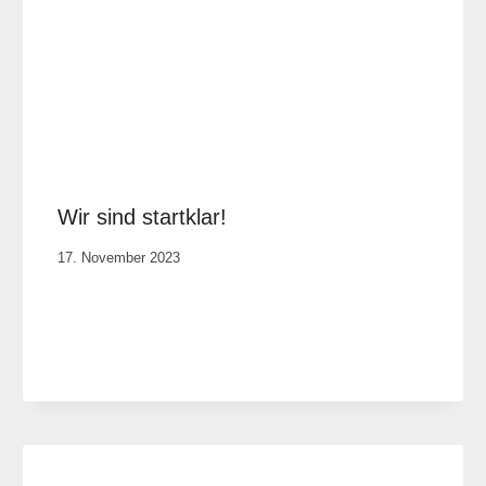
Wir sind startklar!
Von
17. November 2023
Anika
Krause