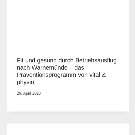
Fit und gesund durch Betriebsausflug
nach Warnemünde – das
Präventionsprogramm von vital &
physio!
Von
29. April 2023
Rene
Portwich