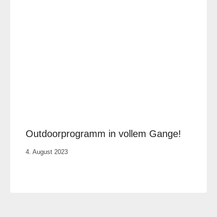
Outdoorprogramm in vollem Gange!
Von
4. August 2023
Elisa
Justh