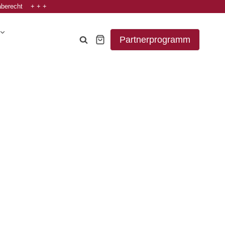
aberecht + + +
Partnerprogramm