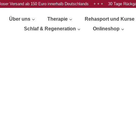
oser Versand ab 150 Euro innerhalb Deutschlands + + + 30 Tage Rückg
Über uns
Therapie
Rehasport und Kurse
Schlaf & Regeneration
Onlineshop