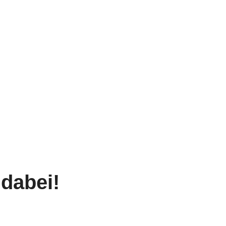
K
 dabei!