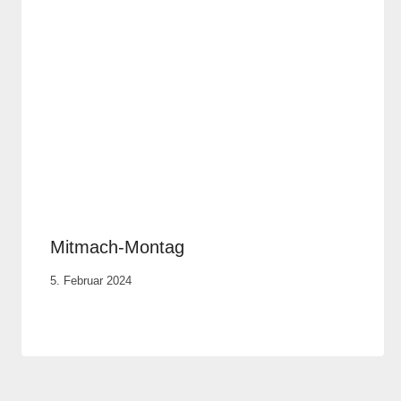
Mitmach-Montag
Von
5. Februar 2024
Anika
Krause