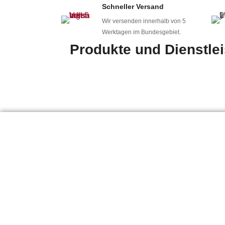
Schneller Versand
Erst ins Wasse
Wir versenden innerhalb von 5
Wassergy
Werktagen im Bundesgebiet.
mehr erfahren
Produkte und Dienstle