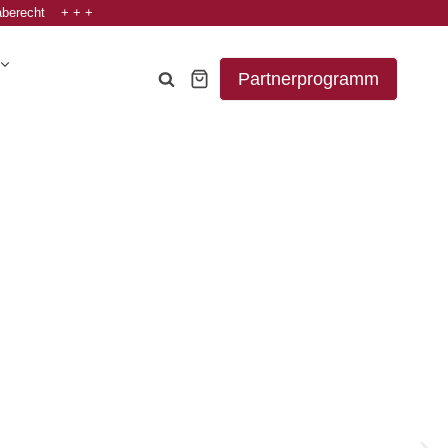
aberecht + + +
Partnerprogramm