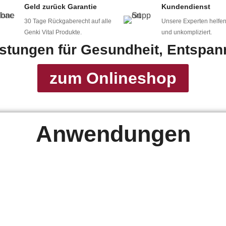
Geld zurück Garantie
Kundendienst
r. Dann in den Tag. – mit W
30 Tage Rückgaberecht auf alle
Unsere Experten helfen
mnastik in Rostock und W
Genki Vital Produkte.
und unkompliziert.
istungen für Gesundheit, Entspa
zum Onlineshop
Anwendungen