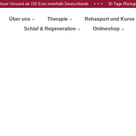
oser Versand ab 150 Euro innerhalb Deutschlands + + + 30 Tage Rückg
Über uns
Therapie
Rehasport und Kurse
Schlaf & Regeneration
Onlineshop