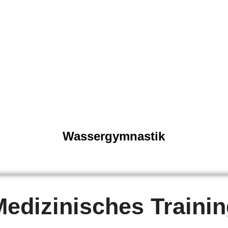
Wassergymnastik
edizinisches Traini