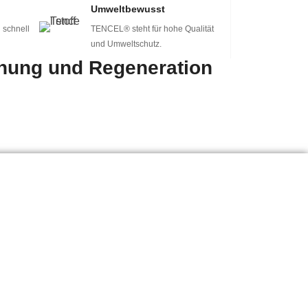
Umweltbewusst
assertreten und
 schnell
TENCEL® steht für hohe Qualität
arnemünde
und Umweltschutz.
nnung und Regeneration