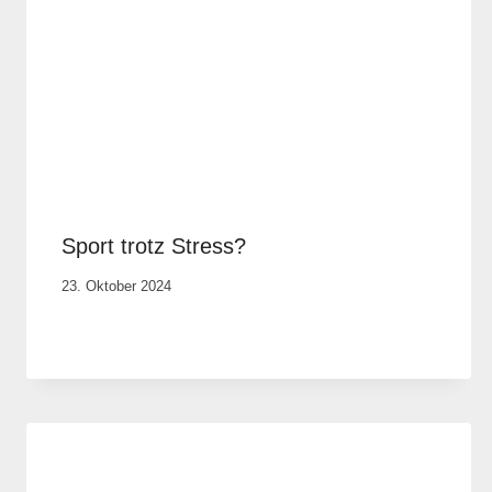
Sport trotz Stress?
Von
23. Oktober 2024
Cornelia
Plotz