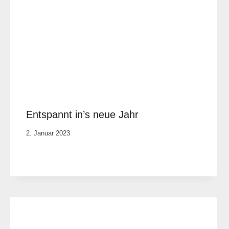
Entspannt in’s neue Jahr
Von
2. Januar 2023
Elisa
Justh