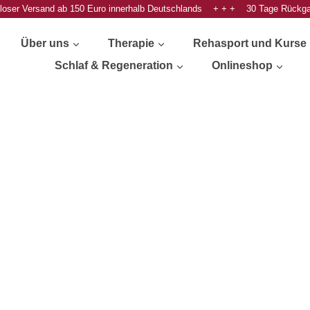
oser Versand ab 150 Euro innerhalb Deutschlands + + + 30 Tage Rückg
Über uns
Therapie
Rehasport und Kurse
Schlaf & Regeneration
Onlineshop