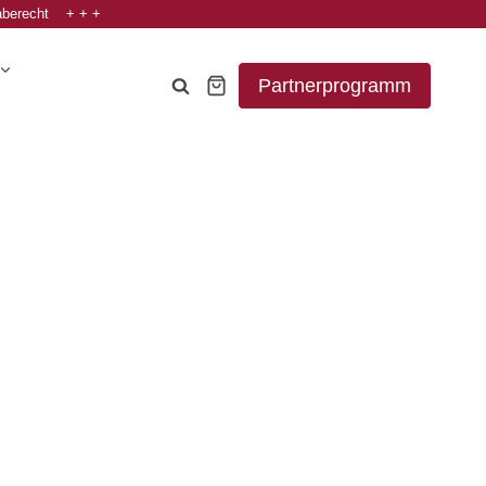
aberecht + + +
Partnerprogramm