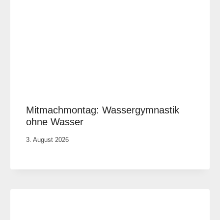
Mitmachmontag: Wassergymnastik
ohne Wasser
Von
3. August 2026
Vital &
Physio