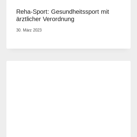
Reha-Sport: Gesundheitssport mit
ärztlicher Verordnung
Von
30. März 2023
Rene
Portwich