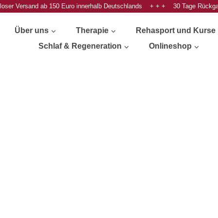
oser Versand ab 150 Euro innerhalb Deutschlands + + + 30 Tage Rückg
Über uns
Therapie
Rehasport und Kurse
Schlaf & Regeneration
Onlineshop