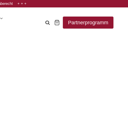
aberecht + + +
Partnerprogramm