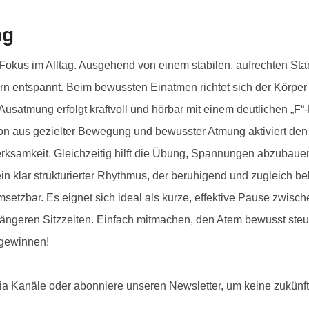
Physio
ng
okus im Alltag. Ausgehend von einem stabilen, aufrechten Stand
ern entspannt. Beim bewussten Einatmen richtet sich der Körper
 Ausatmung erfolgt kraftvoll und hörbar mit einem deutlichen 
tion aus gezielter Bewegung und bewusster Atmung aktiviert den
erksamkeit. Gleichzeitig hilft die Übung, Spannungen abzubau
in klar strukturierter Rhythmus, der beruhigend und zugleich be
setzbar. Es eignet sich ideal als kurze, effektive Pause zwisc
längeren Sitzzeiten. Einfach mitmachen, den Atem bewusst steu
 gewinnen!
ia Kanäle oder abonniere unseren Newsletter, um keine zukün