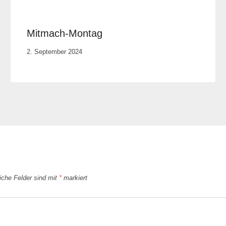
Mitmach-Montag
Von
2. September 2024
Anika
Krause
liche Felder sind mit
*
markiert