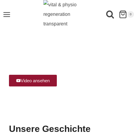
0
vital & physio in Warnemünde
Kur- und
Gesundheitszentrum seit
2002
Video ansehen
Unsere Geschichte