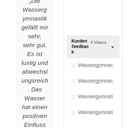
„Die
M.
Wasserg
Schubert
ymnastik
ist seit
gefällt mir
Januar
sehr,
2021 bei
Kunden
9 Videos
sehr gut.
uns in
feedbac
k
Es ist
der
lustig und
Wasserg
Wassergymnastik Gü
abwechsl
ymnastik
ungsreich
aktiv.
Wassergymnastik im 
. Das
Durch
Wassergymnstik War
Wasser
eine
hat einen
Werbean
Wassergymnstik Aja 
positiven
zeige ist
Einfluss
sie auf
Wassergymnastik Oa