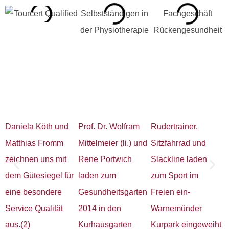
Daniela Köth und
Prof. Dr. Wolfram
Rudertrainer,
E
Matthias Fromm
Mittelmeier (li.) und
Sitzfahrrad und
P
zeichnen uns mit
Rene Portwich
Slackline laden
P
dem Gütesiegel für
laden zum
zum Sport im
M
eine besondere
Gesundheitsgarten
Freien ein-
V
Service Qualität
2014 in den
Warnemünder
V
aus.(2)
Kurhausgarten
Kurpark eingeweiht
(