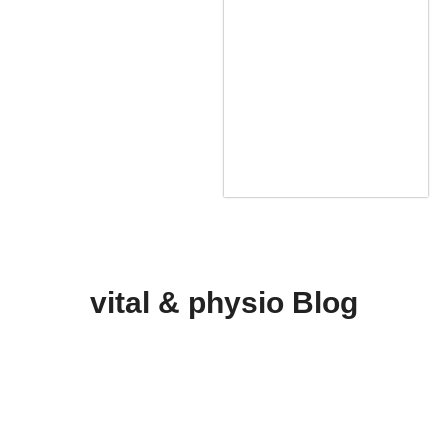
hu
ber
t
Mit
glie
d
vital & physio Blog