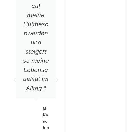
auf
uns
meine
aufmerks
Rehasport Kundenfe
Hüftbesc
am
Trockengymnastik Ku
hwerden
geworden
und
. Ihre
Wassergymnastik Oa
steigert
Meinung
so meine
zu uns:
Wassergymnastik Gü
Lebensq
„Mir geht
ualität im
es damit
Alltag.“
sehr gut.
Meine
Knie sind
M.
nicht
Ko
sc
mehr so
hm