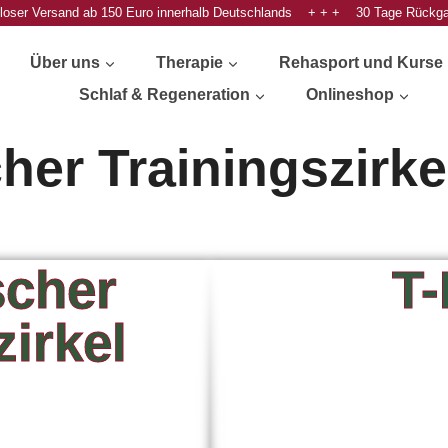
oser Versand ab 150 Euro innerhalb Deutschlands + + + 30 Tage Rückg
Über uns
Therapie
Rehasport und Kurse
Schlaf & Regeneration
Onlineshop
her Trainingszirk
scher
T
zirkel