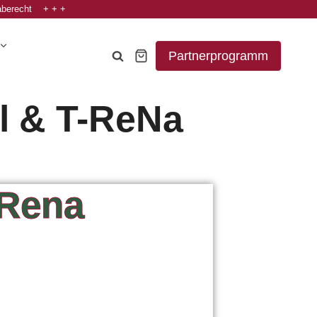
aberecht + + +
Partnerprogramm
el & T-ReNa
-Rena