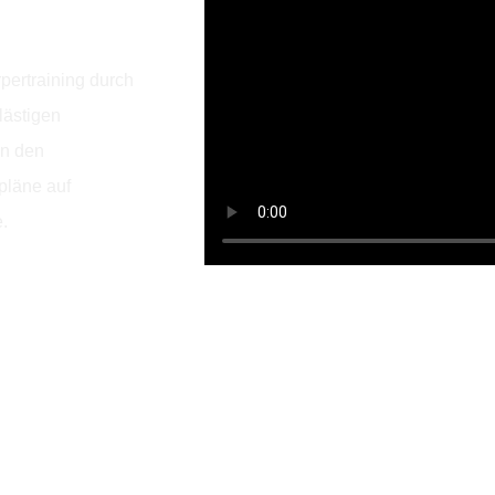
rpertraining durch
lästigen
an den
spläne auf
e.