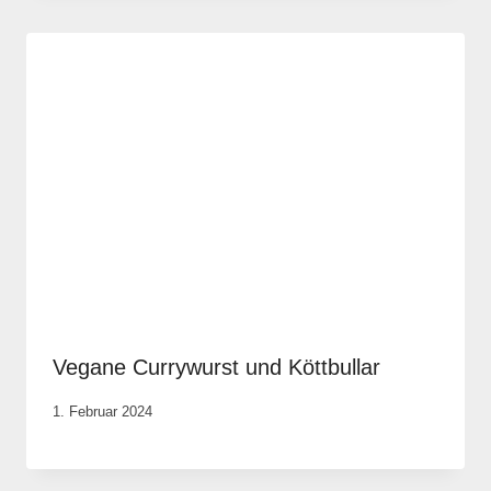
Vegane Currywurst und Köttbullar
Von
1. Februar 2024
Cornelia
Plotz