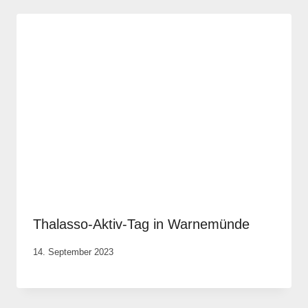
Thalasso-Aktiv-Tag in Warnemünde
Von
14. September 2023
Elisa
Justh