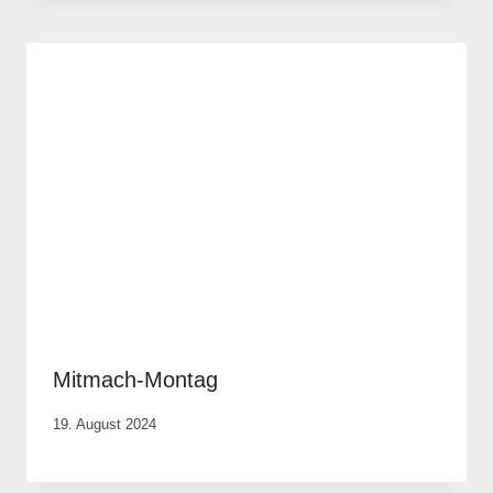
Mitmach-Montag
Von
19. August 2024
Anika
Krause