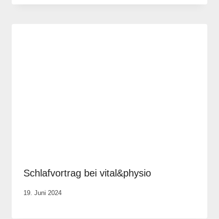
Krause
Schlafvortrag bei vital&physio
Von
19. Juni 2024
Anika
Krause