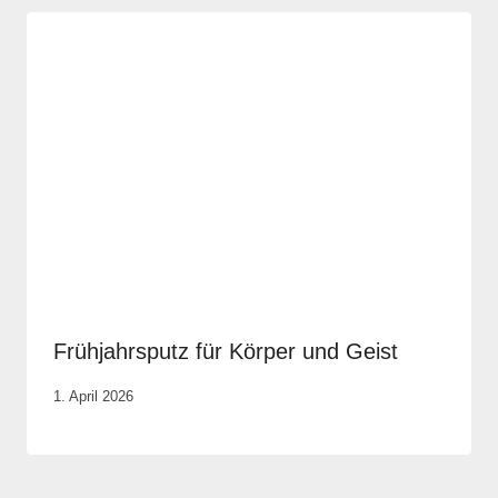
Frühjahrsputz für Körper und Geist
Von
1. April 2026
Vital &
Physio