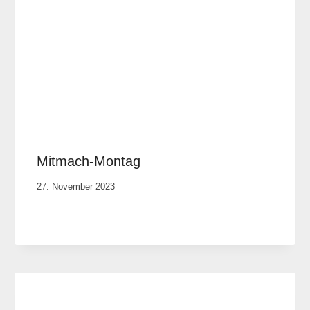
Mitmach-Montag
Von
27. November 2023
Anika
Krause