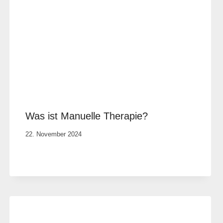
Was ist Manuelle Therapie?
Von
22. November 2024
Anika
Krause