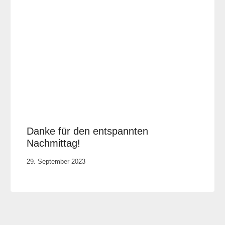
Danke für den entspannten
Nachmittag!
Von
29. September 2023
Elisa
Justh