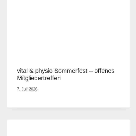
vital & physio Sommerfest – offenes
Mitgliedertreffen
Von
7. Juli 2026
Vital &
Physio