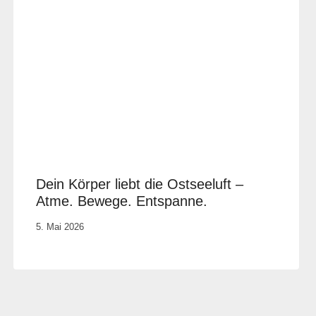
Dein Körper liebt die Ostseeluft –
Atme. Bewege. Entspanne.
Von
5. Mai 2026
Vital &
Physio