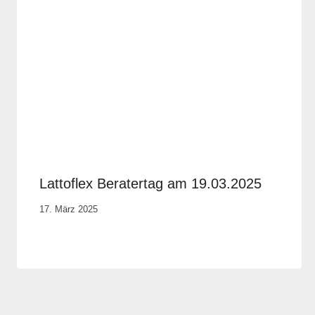
Lattoflex Beratertag am 19.03.2025
Von
17. März 2025
Robert
Tengler