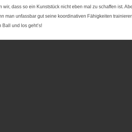
Krause
 wir, dass so ein Kunststück nicht eben mal zu schaffen ist. Ab
n man unfassbar gut seine koordinativen Fähigkeiten trainieren
Ball und los geht’s!