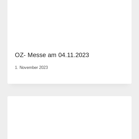
OZ- Messe am 04.11.2023
Von
1. November 2023
Anika
Krause