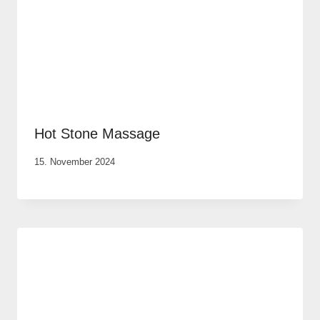
Hot Stone Massage
Von
15. November 2024
Anika
Krause