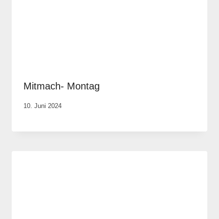
Mitmach- Montag
Von
10. Juni 2024
Anika
Krause