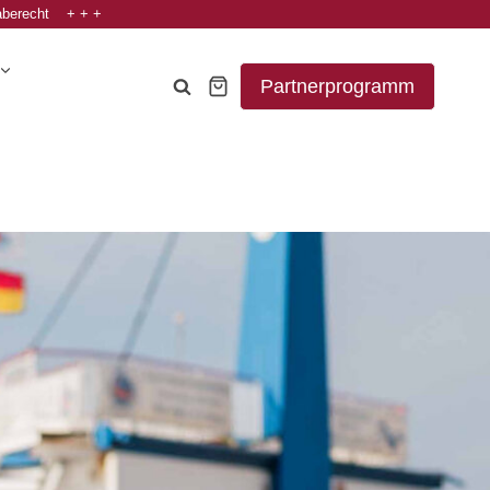
aberecht + + +
Partnerprogramm