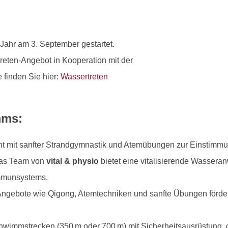
 Jahr am 3. September gestartet.
eten-Angebot in Kooperation mit der
finden Sie hier:
Wassertreten
mms:
nt mit sanfter Strandgymnastik und Atemübungen zur Einstimmu
Das Team von
vital & physio
bietet eine vitalisierende Wassera
Immunsystems.
 Angebote wie Qigong, Atemtechniken und sanfte Übungen förder
chwimmstrecken (350 m oder 700 m) mit Sicherheitsausrüstung, 