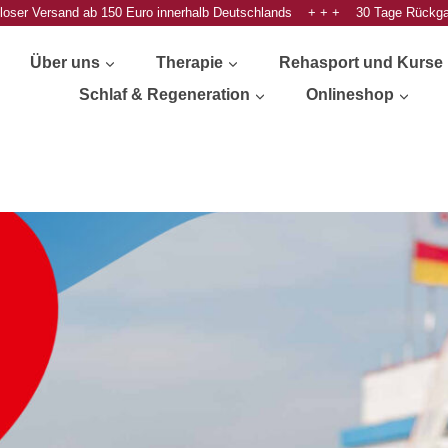
oser Versand ab 150 Euro innerhalb Deutschlands + + + 30 Tage Rückg
Über uns
Therapie
Rehasport und Kurse
Schlaf & Regeneration
Onlineshop