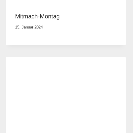
Mitmach-Montag
Von
15. Januar 2024
Anika
Krause