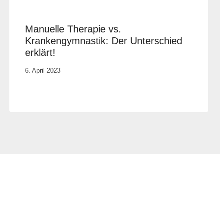
Manuelle Therapie vs.
Krankengymnastik: Der Unterschied
erklärt!
Von
6. April 2023
Rene
Portwich