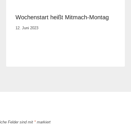
Wochenstart heißt Mitmach-Montag
Von
12. Juni 2023
Elisa
Justh
liche Felder sind mit
*
markiert