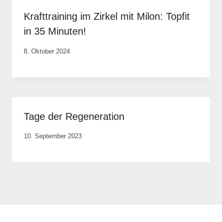
Krafttraining im Zirkel mit Milon: Topfit
in 35 Minuten!
Von
8. Oktober 2024
Anika
Krause
Tage der Regeneration
Von
10. September 2023
Anika
Krause