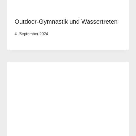
Outdoor-Gymnastik und Wassertreten
Von
4. September 2024
Anika
Krause