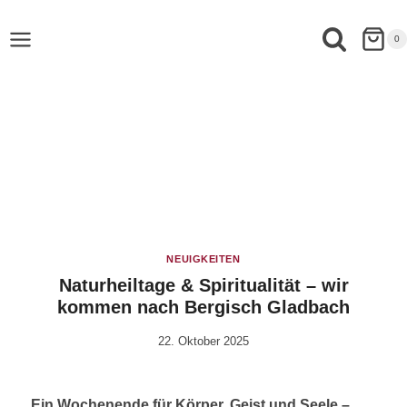
0
NEUIGKEITEN
Naturheiltage & Spiritualität – wir
kommen nach Bergisch Gladbach
22. Oktober 2025
Von
Robert
Tengler
Ein Wochenende für Körper, Geist und Seele –