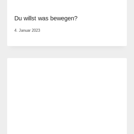
Du willst was bewegen?
Von
4. Januar 2023
Elisa
Justh