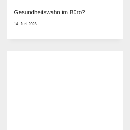
Gesundheitswahn im Büro?
Von
14. Juni 2023
Rene
Portwich