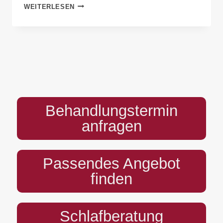
WEITERLESEN
Krause
PREFOOTER
Behandlungstermin
anfragen
Passendes Angebot
finden
Schlafberatung