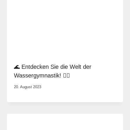
🌊 Entdecken Sie die Welt der
Wassergymnastik! 🏊‍♀️
Von
20. August 2023
Rene
Portwich