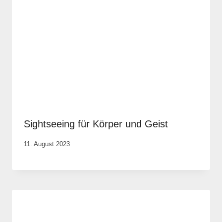
Sightseeing für Körper und Geist
Von
11. August 2023
Elisa
Justh