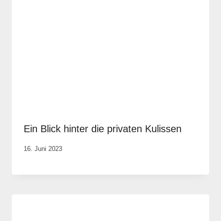
Ein Blick hinter die privaten Kulissen
Von
16. Juni 2023
Elisa
Justh