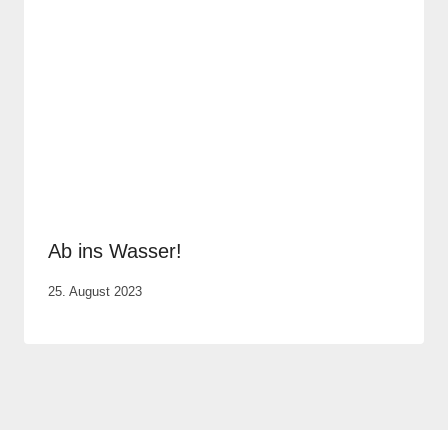
Ab ins Wasser!
Von
25. August 2023
Elisa
Justh