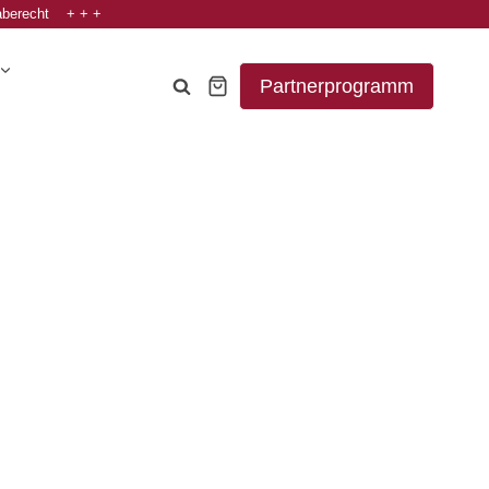
aberecht + + +
Partnerprogramm