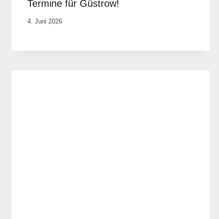
Termine für Güstrow!
Von
4. Juni 2026
Vital &
Physio