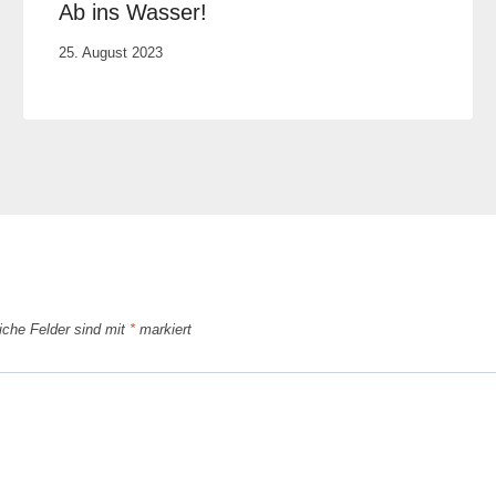
Ab ins Wasser!
Von
25. August 2023
Elisa
Justh
liche Felder sind mit
*
markiert