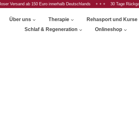
oser Versand ab 150 Euro innerhalb Deutschlands + + + 30 Tage Rückg
Über uns
Therapie
Rehasport und Kurse
Schlaf & Regeneration
Onlineshop