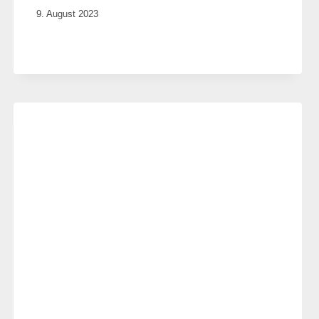
Von
9. August 2023
Elisa
Justh