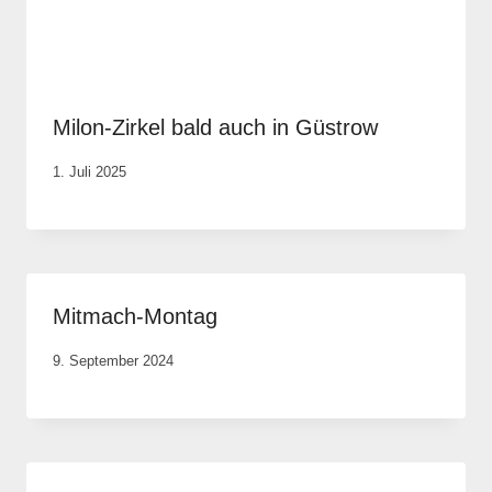
Milon-Zirkel bald auch in Güstrow
Von
1. Juli 2025
Robert
Tengler
Mitmach-Montag
Von
9. September 2024
Anika
Krause