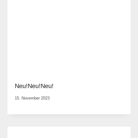
Neu!Neu!Neu!
Von
15. November 2023
Anika
Krause