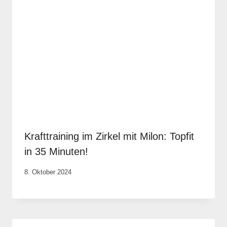
Krafttraining im Zirkel mit Milon: Topfit
in 35 Minuten!
Von
8. Oktober 2024
Anika
Krause