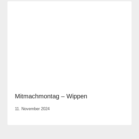
Mitmachmontag – Wippen
Von
11. November 2024
Anika
Krause