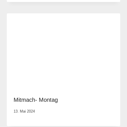
Portwich
Mitmach- Montag
Von
13. Mai 2024
Anika
Krause