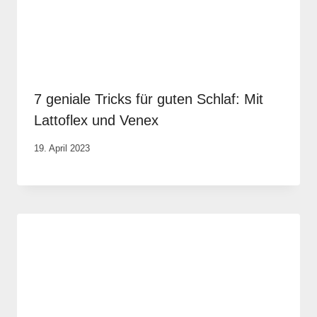
7 geniale Tricks für guten Schlaf: Mit
Lattoflex und Venex
Von
19. April 2023
Rene
Portwich