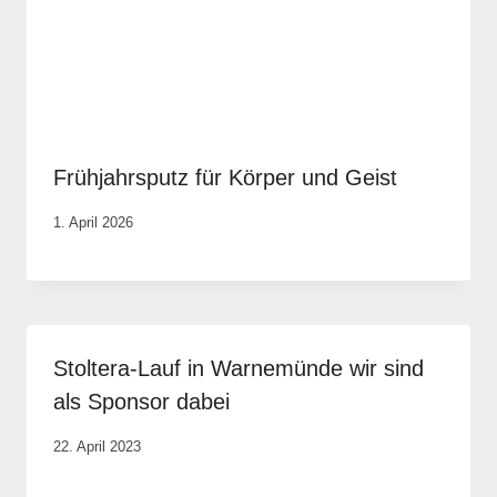
Frühjahrsputz für Körper und Geist
Von
1. April 2026
Vital &
Physio
Stoltera-Lauf in Warnemünde wir sind
als Sponsor dabei
Von
22. April 2023
Rene