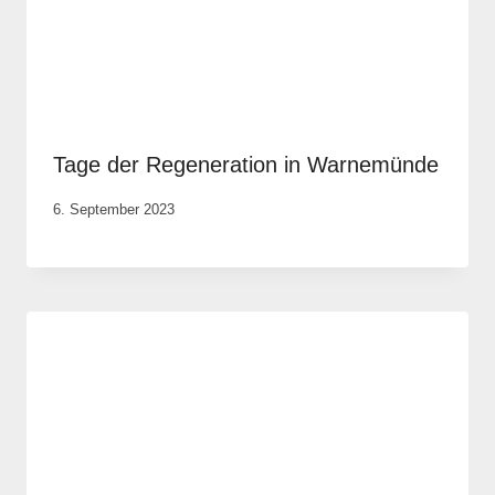
Tage der Regeneration in Warnemünde
Von
6. September 2023
Elisa
Justh