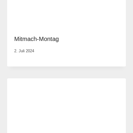
Mitmach-Montag
Von
2. Juli 2024
Anika
Krause