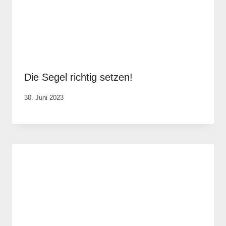
Die Segel richtig setzen!
Von
30. Juni 2023
Elisa
Justh