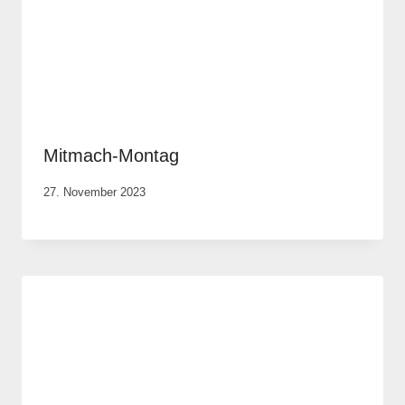
Mitmach-Montag
Von
27. November 2023
Anika
Krause