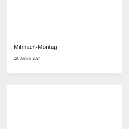
Mitmach-Montag
Von
29. Januar 2024
Anika
Krause