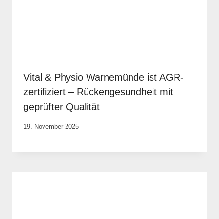
Vital & Physio Warnemünde ist AGR-
zertifiziert – Rückengesundheit mit
geprüfter Qualität
Von
19. November 2025
Robert
Tengler