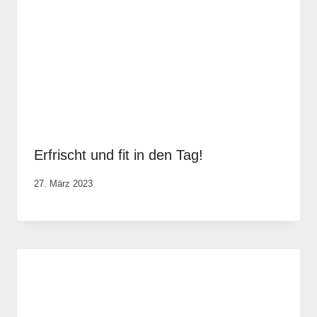
Erfrischt und fit in den Tag!
Von
27. März 2023
Vital &
Physio