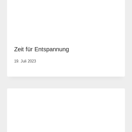
Zeit für Entspannung
Von
19. Juli 2023
Elisa
Justh