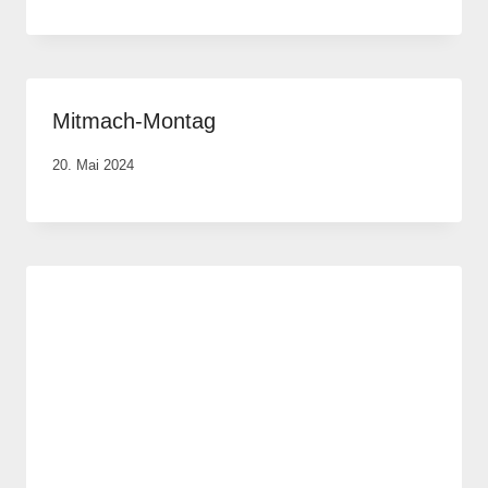
Anika
Krause
Mitmach-Montag
Von
20. Mai 2024
Anika
Krause