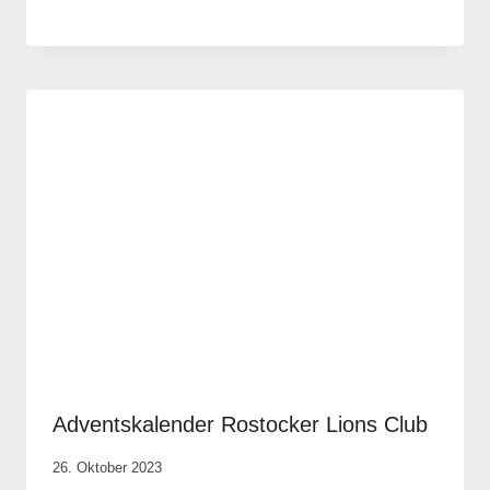
Robert
Tengler
Adventskalender Rostocker Lions Club
Von
26. Oktober 2023