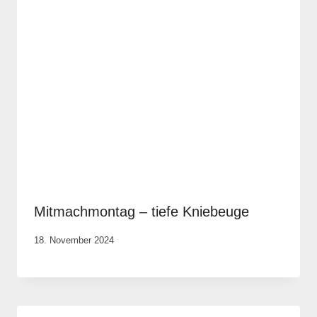
Mitmachmontag – tiefe Kniebeuge
Von
18. November 2024
Anika
Krause