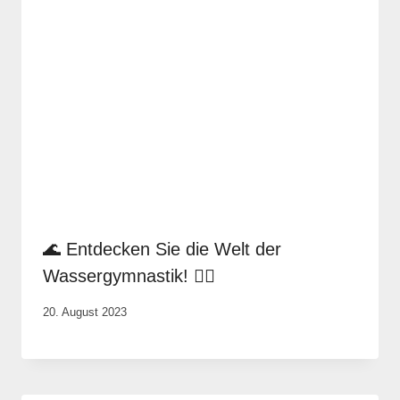
🌊 Entdecken Sie die Welt der
Wassergymnastik! 🏊‍♀️
Von
20. August 2023
Rene
Portwich