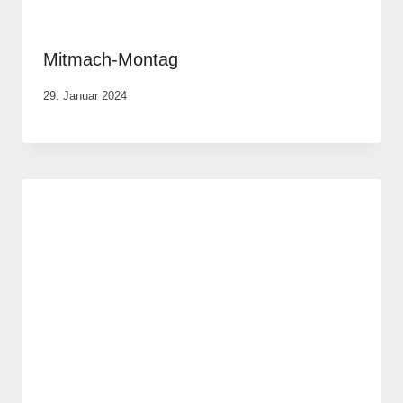
Mitmach-Montag
Von
29. Januar 2024
Anika
Krause