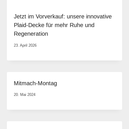
Jetzt im Vorverkauf: unsere innovative
Plaid-Decke für mehr Ruhe und
Regeneration
Von
23. April 2026
Vital &
Physio
Mitmach-Montag
Von
20. Mai 2024
Anika
Krause