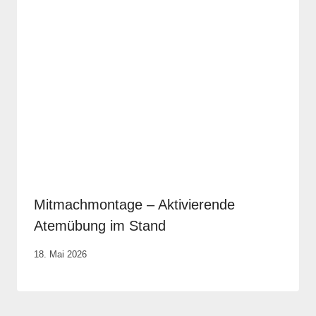
Mitmachmontage – Aktivierende
Atemübung im Stand
Von
18. Mai 2026
Vital &
Physio