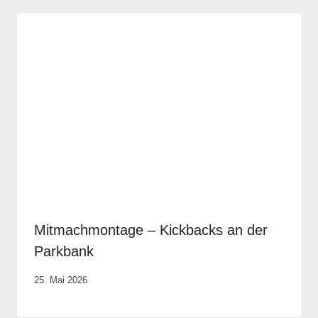
Mitmachmontage – Kickbacks an der
Parkbank
Von
25. Mai 2026
Vital &
Physio