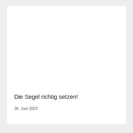
Die Segel richtig setzen!
Von
30. Juni 2023
Elisa
Justh