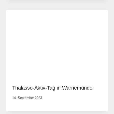
Thalasso-Aktiv-Tag in Warnemünde
Von
14. September 2023
Elisa
Justh