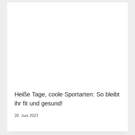
Heiße Tage, coole Sportarten: So bleibt
ihr fit und gesund!
Von
28. Juni 2023
Rene
Portwich