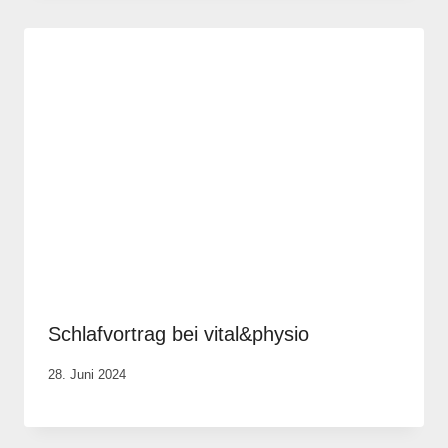
Schlafvortrag bei vital&physio
Von
28. Juni 2024
Anika
Krause