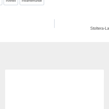
#
venex
#
Warnemünde
Stoltera-L