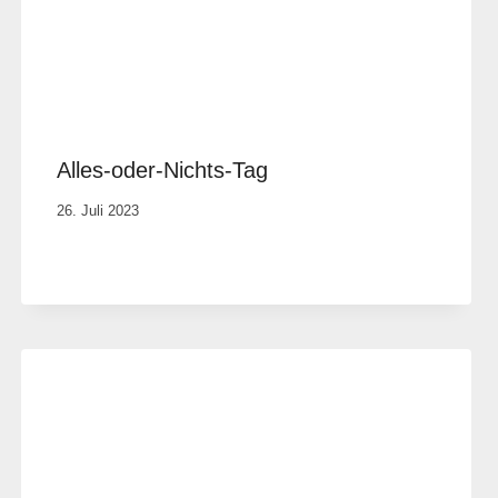
Alles-oder-Nichts-Tag
Von
26. Juli 2023
Elisa
Justh