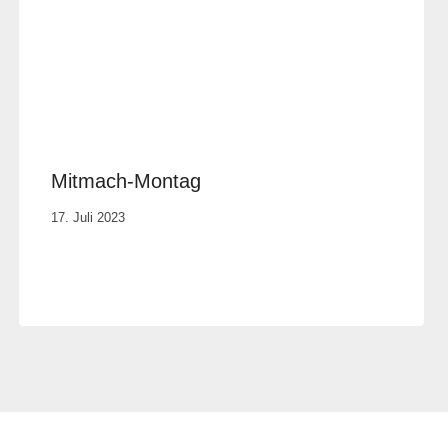
Mitmach-Montag
Von
17. Juli 2023
Elisa
Justh