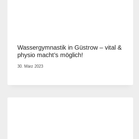
Wassergymnastik in Güstrow – vital &
physio macht’s möglich!
Von
30. März 2023
Rene
Portwich