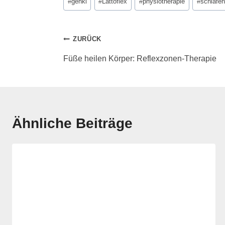
#
genki
#
Lattoflex
#
physiotherapie
#
schlafen
ZURÜCK
Füße heilen Körper: Reflexzonen-Therapie
Ähnliche Beiträge