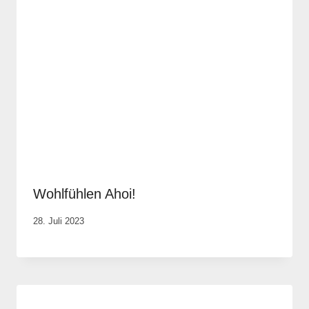
Wohlfühlen Ahoi!
Von
28. Juli 2023
Elisa
Justh