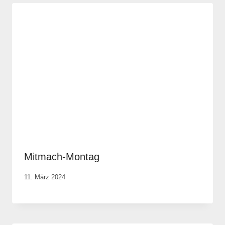
Mitmach-Montag
Von
11. März 2024
Anika
Krause