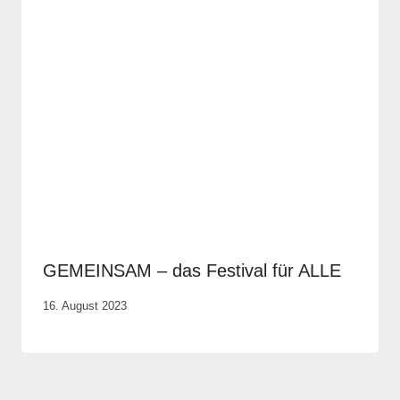
GEMEINSAM – das Festival für ALLE
Von
16. August 2023
Elisa
Justh