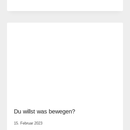
Anika
Krause
Du willst was bewegen?
Von
15. Februar 2023