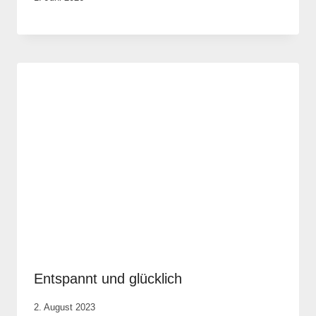
Vital &
Physio
Entspannt und glücklich
Von
2. August 2023