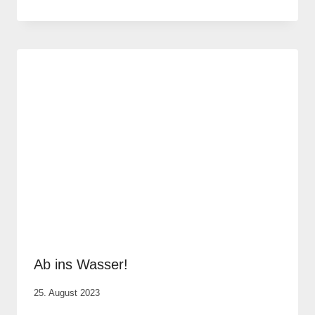
Vital &
Physio
Ab ins Wasser!
Von
25. August 2023
Elisa