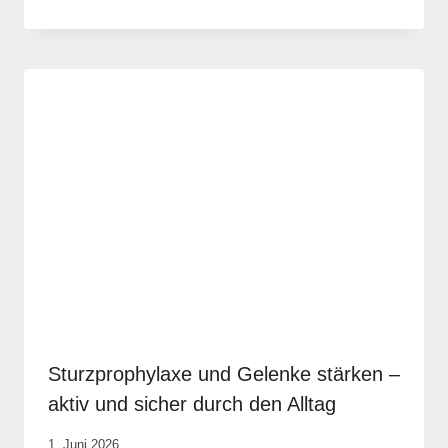
Vital &
Physio
Sturzprophylaxe und Gelenke stärken –
aktiv und sicher durch den Alltag
Von
1. Juni 2026