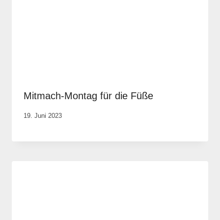
Mitmach-Montag für die Füße
Von
19. Juni 2023
Elisa
Justh