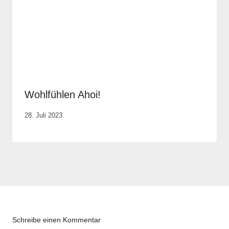
Wohlfühlen Ahoi!
Von
28. Juli 2023
Elisa
Justh
Schreibe einen Kommentar