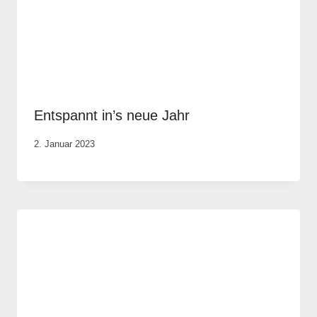
Entspannt in’s neue Jahr
Von
2. Januar 2023
Elisa
Justh