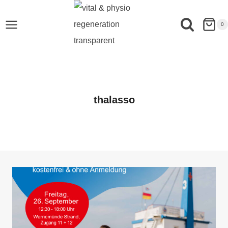
0
thalasso