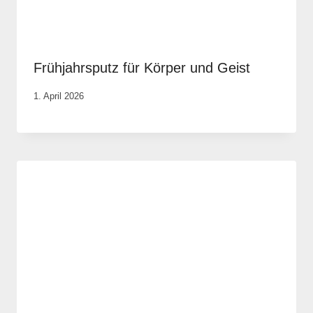
Frühjahrsputz für Körper und Geist
Von
1. April 2026
Vital &
Physio