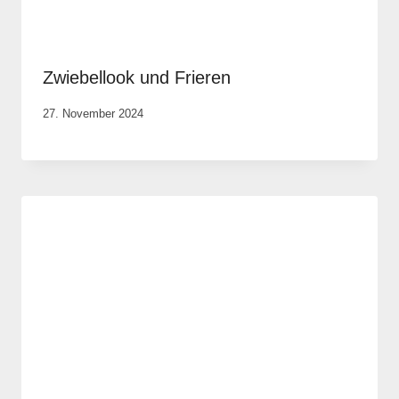
Zwiebellook und Frieren
Von
27. November 2024
Anika
Krause