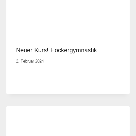
Neuer Kurs! Hockergymnastik
Von
2. Februar 2024
Anika
Krause