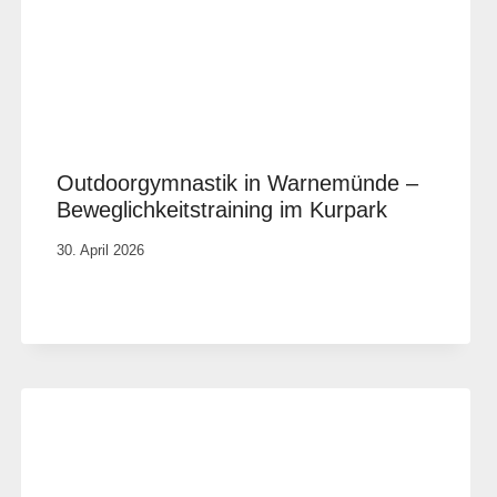
Outdoorgymnastik in Warnemünde –
Beweglichkeitstraining im Kurpark
Von
30. April 2026
Vital &
Physio