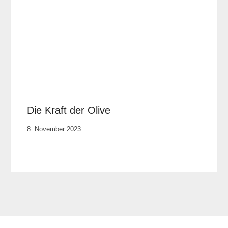
Die Kraft der Olive
Von
8. November 2023
Cornelia
Plotz