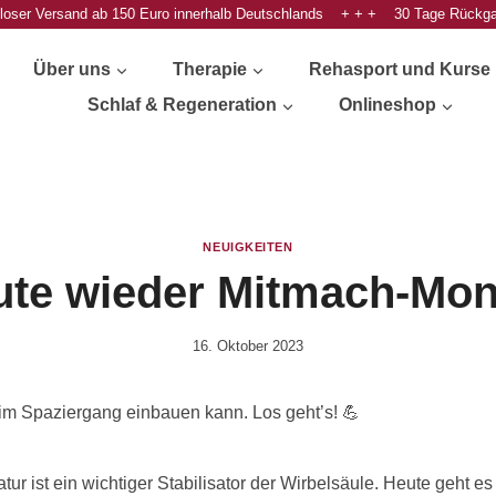
oser Versand ab 150 Euro innerhalb Deutschlands + + + 30 Tage Rückg
Über uns
Therapie
Rehasport und Kurse
Schlaf & Regeneration
Onlineshop
NEUIGKEITEN
ute wieder Mitmach-Mon
16. Oktober 2023
Von
Anika
Krause
m Spaziergang einbauen kann. Los geht’s! 💪
 ist ein wichtiger Stabilisator der Wirbelsäule. Heute geht e