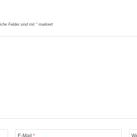
liche Felder sind mit
*
markiert
E-Mail
*
We