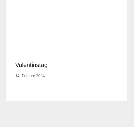
Valentinstag
Von
14. Februar 2024
Anika
Krause