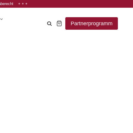
aberecht + + +
Partnerprogramm