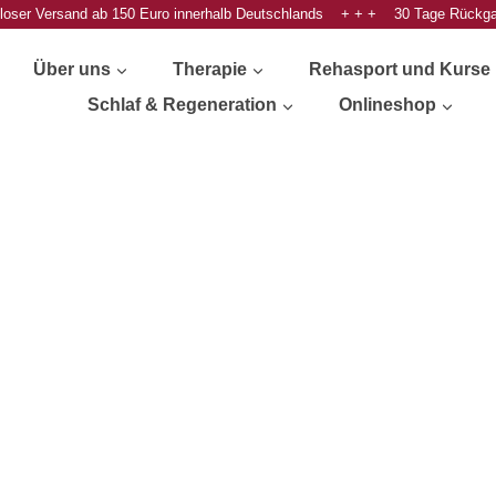
oser Versand ab 150 Euro innerhalb Deutschlands + + + 30 Tage Rückg
Über uns
Therapie
Rehasport und Kurse
Schlaf & Regeneration
Onlineshop