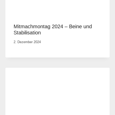
Mitmachmontag 2024 – Beine und
Stabilisation
Von
2. Dezember 2024
Anika
Krause