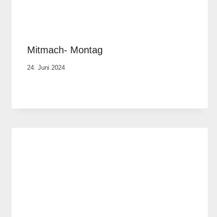
Mitmach- Montag
Von
24. Juni 2024
Anika
Krause