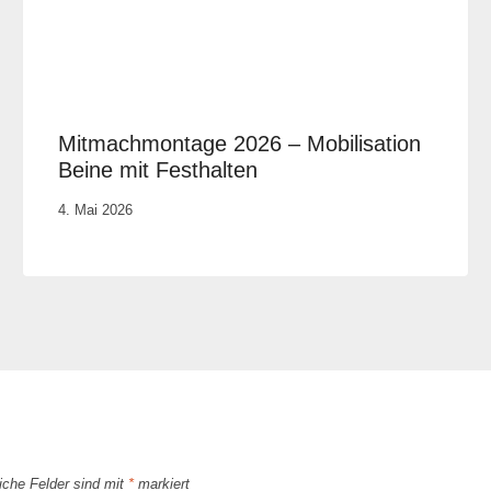
Mitmachmontage 2026 – Mobilisation
Beine mit Festhalten
Von
4. Mai 2026
Vital &
Physio
liche Felder sind mit
*
markiert