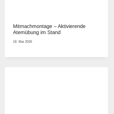
Mitmachmontage – Aktivierende
Atemübung im Stand
Von
18. Mai 2026
Vital &
Physio