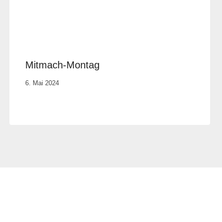
Mitmach-Montag
Von
6. Mai 2024
Anika
Krause