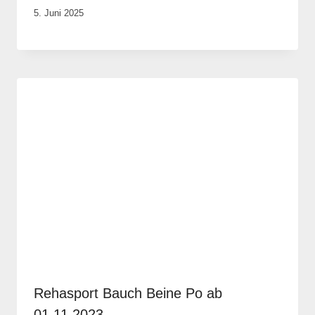
Von
5. Juni 2025
Robert
Tengler
Rehasport Bauch Beine Po ab
01.11.2023