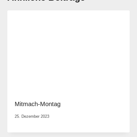
Mitmach-Montag
Von
25. Dezember 2023
Anika
Krause