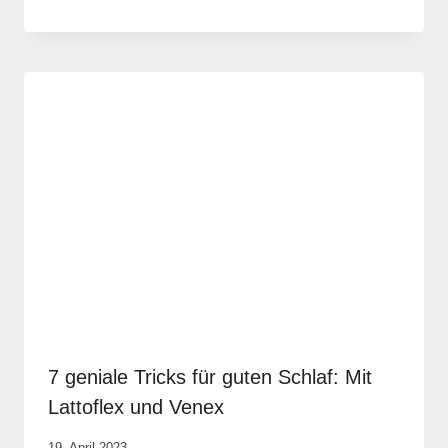
Vital &
Physio
7 geniale Tricks für guten Schlaf: Mit
Lattoflex und Venex
Von
19. April 2023