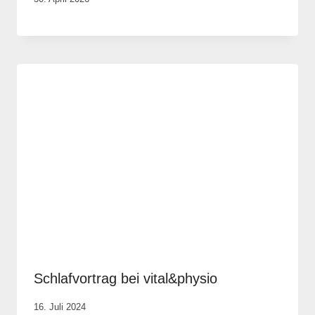
Vital &
Physio
Schlafvortrag bei vital&physio
Von
16. Juli 2024