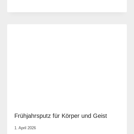
Anika
Krause
Frühjahrsputz für Körper und Geist
Von
1. April 2026