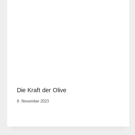
Die Kraft der Olive
Von
8. November 2023
Cornelia
Plotz