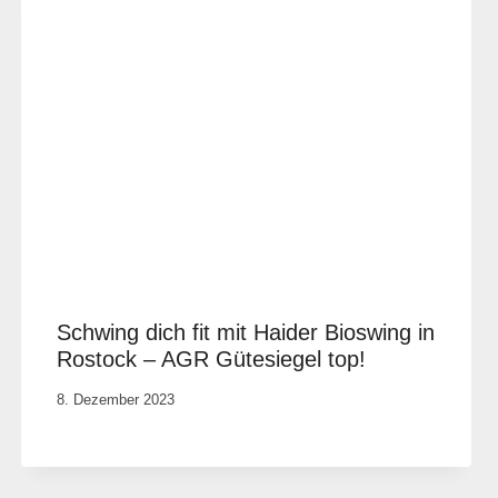
Schwing dich fit mit Haider Bioswing in
Rostock – AGR Gütesiegel top!
Von
8. Dezember 2023
Rene
Portwich