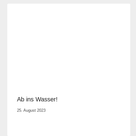
Ab ins Wasser!
Von
25. August 2023
Elisa
Justh