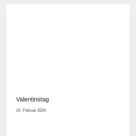
Valentinstag
Von
14. Februar 2024
Anika
Krause