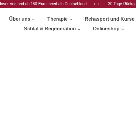
oser Versand ab 150 Euro innerhalb Deutschlands + + + 30 Tage Rückg
Über uns
Therapie
Rehasport und Kurse
Schlaf & Regeneration
Onlineshop