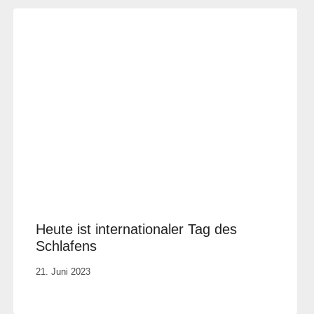
Heute ist internationaler Tag des
Schlafens
Von
21. Juni 2023
Elisa
Justh