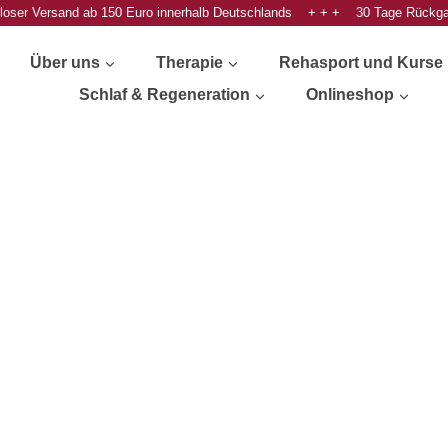
oser Versand ab 150 Euro innerhalb Deutschlands + + + 30 Tage Rückg
Über uns
Therapie
Rehasport und Kurse
Schlaf & Regeneration
Onlineshop