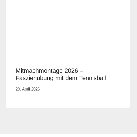
Mitmachmontage 2026 –
Faszienübung mit dem Tennisball
Von
20. April 2026
Vital &
Physio