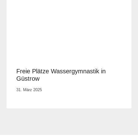
Freie Plätze Wassergymnastik in
Güstrow
Von
31. März 2025
Robert
Tengler