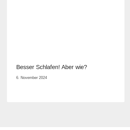
Besser Schlafen! Aber wie?
Von
6. November 2024
Anika
Krause