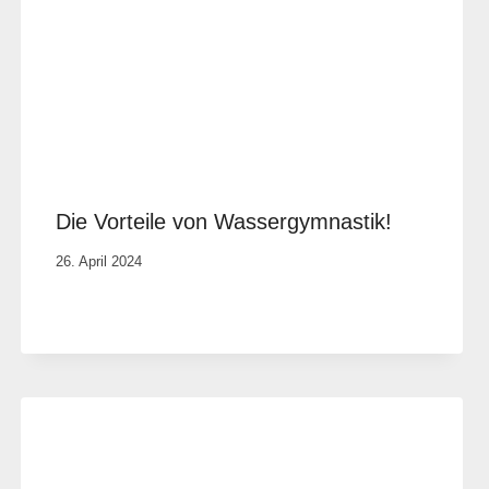
Die Vorteile von Wassergymnastik!
Von
26. April 2024
Anika
Krause