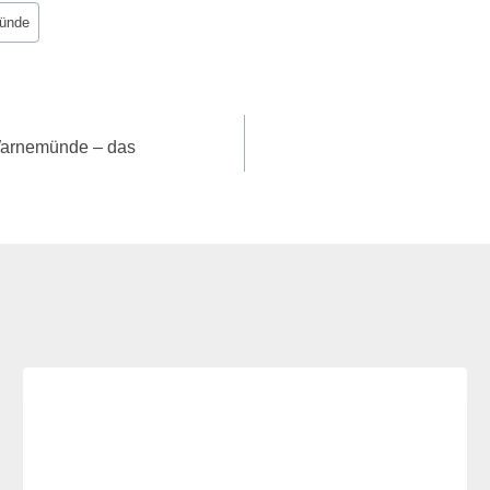
ünde
 Warnemünde – das