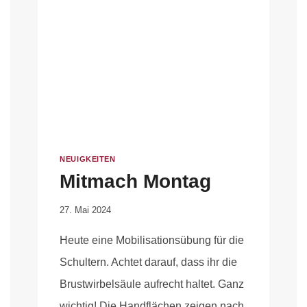
NEUIGKEITEN
Mitmach Montag
Von
27. Mai 2024
Anika
Heute eine Mobilisationsübung für die
Krause
Schultern. Achtet darauf, dass ihr die
Brustwirbelsäule aufrecht haltet. Ganz
wichtig! Die Handflächen zeigen nach