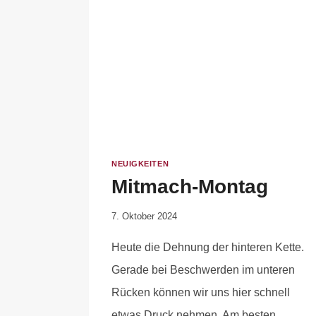
NEUIGKEITEN
Mitmach-Montag
Von
7. Oktober 2024
Anika
Heute die Dehnung der hinteren Kette.
Krause
Gerade bei Beschwerden im unteren
Rücken können wir uns hier schnell
etwas Druck nehmen. Am besten