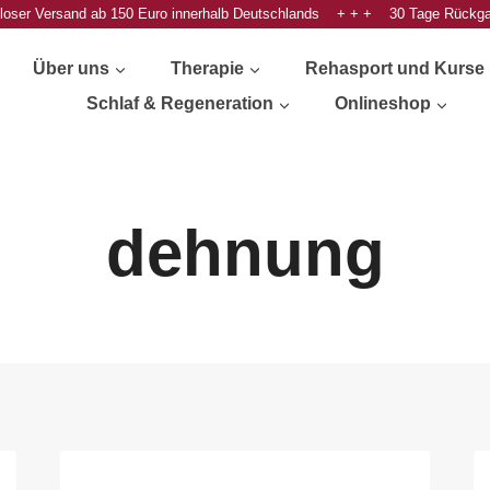
oser Versand ab 150 Euro innerhalb Deutschlands + + + 30 Tage Rückg
Über uns
Therapie
Rehasport und Kurse
Schlaf & Regeneration
Onlineshop
dehnung