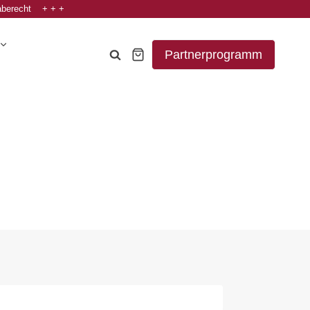
aberecht + + +
Partnerprogramm