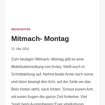
NEUIGKEITEN
Mitmach- Montag
Von
13. Mai 2024
Anika
Zum heutigen Mitmach- Montag gibt es eine
Krause
Mobilisationsübung von Anika. Stellt euch in
Schrittstellung auf. Nehmt beide Arme nach vorne
und dann bewegt den Arm, auf der Seite wo das
Bein hinten steht, nach hinten. Schaut eurem Arm
mit euren Augen die ganze Zeit hinterher. Viel
Spaß beim Ausprobieren! Euer vital&physio