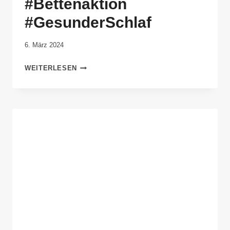
#Bettenaktion
#GesunderSchlaf
Von
6. März 2024
Anika
WEITERLESEN
Krause