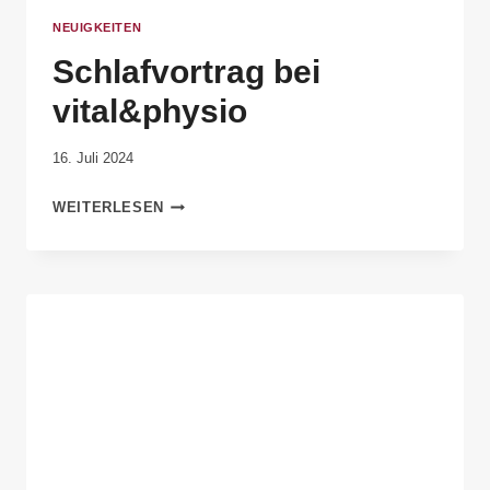
NEUIGKEITEN
Schlafvortrag bei
vital&physio
Von
16. Juli 2024
Anika
WEITERLESEN
Krause