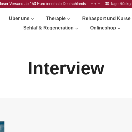
oser Versand ab 150 Euro innerhalb Deutschlands + + + 30 Tage Rückg
Über uns
Therapie
Rehasport und Kurse
Schlaf & Regeneration
Onlineshop
Interview