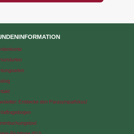
UNDENINFORMATION
ndenkonto
rsandarten
hlungsarten
talog
ntakt
wsletter: Entdecke den Parasympathikus!
hlaffragebogen
rminbuchungstool
kie-Richtlinie (EU)