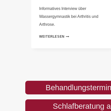
Vital &
Informatives Interview über
Physio
Wassergymnastik bei Arthritis und
Arthrose.
WEITERLESEN
Behandlungstermin
Schlafberatung 