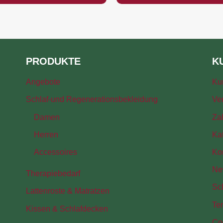
PRODUKTE
K
Angebote
Ku
Schlaf-und Regenerationsbekleidung
Ve
Damen
Za
Herren
Ka
Accessoires
Ko
Ne
Therapiebedarf
Sc
Lattenroste & Matratzen
Te
Kissen & Schlafdecken
Coo