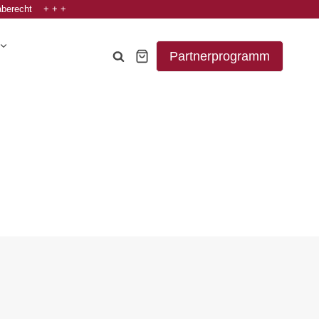
aberecht + + +
Partnerprogramm