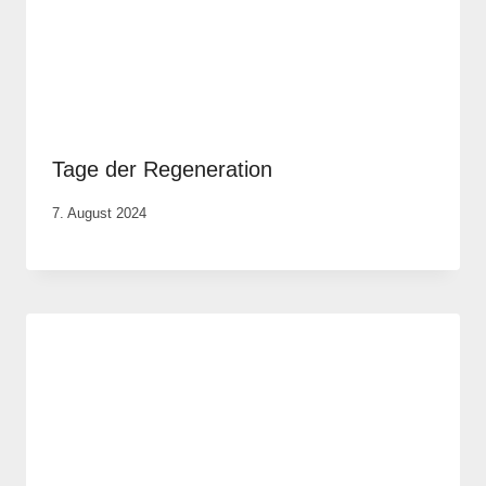
Tage der Regeneration
Von
7. August 2024
Anika
Krause