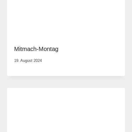
Mitmach-Montag
Von
19. August 2024
Anika
Krause