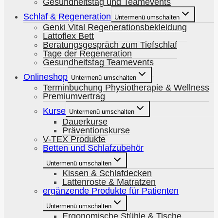
Gesundheitstag und Teamevents
Schlaf & Regeneration
Untermenü umschalten
Genki Vital Regenerationsbekleidung
Lattoflex Bett
Beratungsgespräch zum Tiefschlaf​
Tage der Regeneration
Gesundheitstag Teamevents
Onlineshop
Untermenü umschalten
Terminbuchung Physiotherapie & Wellness
Premiumvertrag
Kurse
Untermenü umschalten
Dauerkurse
Präventionskurse
V-TEX Produkte
Betten und Schlafzubehör
Untermenü umschalten
Kissen & Schlafdecken
Lattenroste & Matratzen
ergänzende Produkte für Patienten
Untermenü umschalten
Ergonomische Stühle & Tische