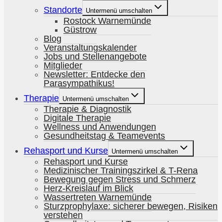
Standorte
Untermenü umschalten
Rostock Warnemünde
Güstrow
Blog
Veranstaltungskalender
Jobs und Stellenangebote
Mitglieder
Newsletter: Entdecke den
Parasympathikus!
Therapie
Untermenü umschalten
Therapie & Diagnostik
Digitale Therapie
Wellness und Anwendungen
Gesundheitstag & Teamevents
Rehasport und Kurse
Untermenü umschalten
Rehasport und Kurse
Medizinischer Trainingszirkel & T-Rena
Bewegung gegen Stress und Schmerz
Herz-Kreislauf im Blick
Wassertreten Warnemünde
Sturzprophylaxe: sicherer bewegen, Risiken
verstehen