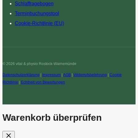
Schlaffragebogen
Terminbuchungstool
Cookie-Richtlinie (EU)
© 2026 vital & physio Rostock-Warnemünde
Datenschutzerklärung
|
Impressum
|
AGB
|
Widerrufsbelehrung
|
Cookie
Richtlinie
|
Echtheit von Bewertungen
Warenkorb überprüfen