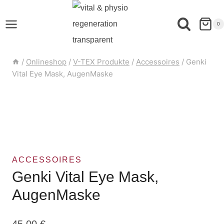
0
/
Onlineshop
/
V-TEX Produkte
/
Accessoires
/
Genki
Vital Eye Mask, AugenMaske
ACCESSOIRES
Genki Vital Eye Mask,
AugenMaske