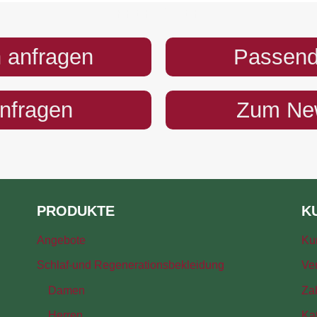
PREFOOTER
 anfragen
Passend
anfragen
Zum New
PRODUKTE
K
Angebote
Ku
Schlaf-und Regenerationsbekleidung
Ve
Damen
Za
Herren
Ka