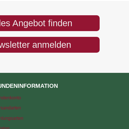
es Angebot finden
sletter anmelden
UNDENINFORMATION
ndenkonto
rsandarten
hlungsarten
talog