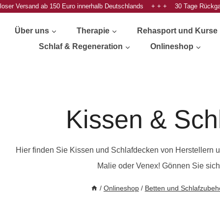
oser Versand ab 150 Euro innerhalb Deutschlands + + + 30 Tage Rückg
Über uns
Therapie
Rehasport und Kurse
Schlaf & Regeneration
Onlineshop
Kissen & Sch
Hier finden Sie Kissen und Schlafdecken von Herstellern u
Malie oder Venex! Gönnen Sie sich
/
Onlineshop
/
Betten und Schlafzubeh